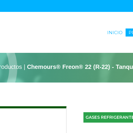
INICIO
(curr
P
roductos |
Chemours® Freon® 22 (R-22) - Tanqu
GASES REFRIGERANT