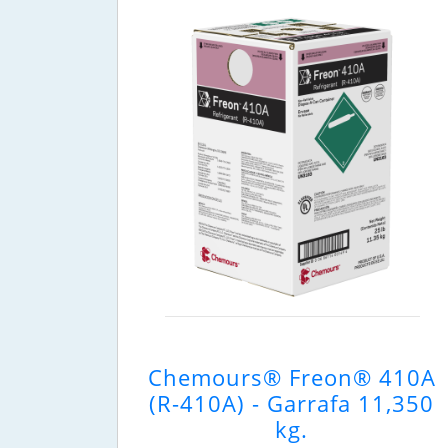
Chemours® Freon® 410A
(R-410A) - Garrafa 11,350
kg.