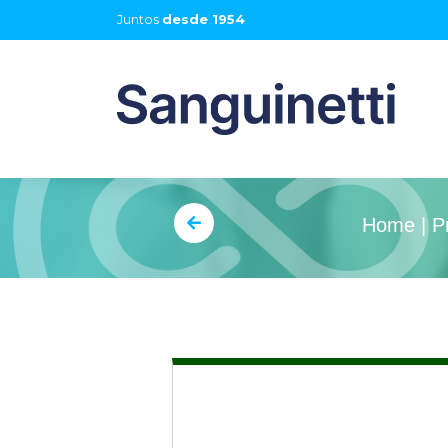
Juntos
desde 1954
Home | P